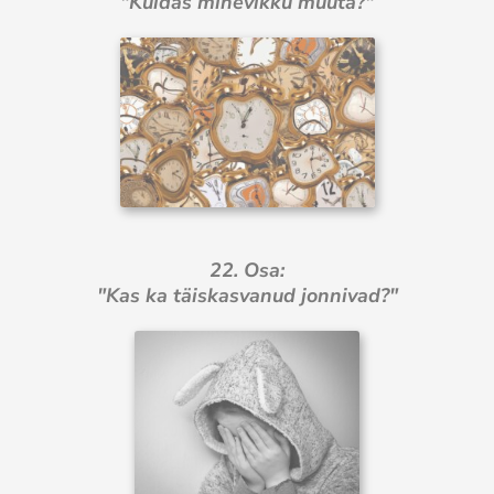
"Kuidas minevikku muuta?"
22. Osa:
"Kas ka täiskasvanud jonnivad?"