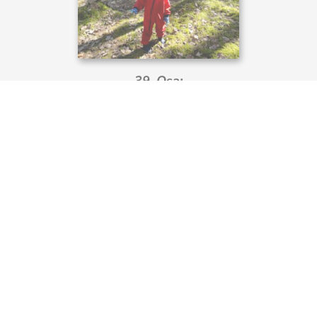
39. Osa:
"Kuidas ennast premeerida?"
40. Osa:
"Tänulikkus"