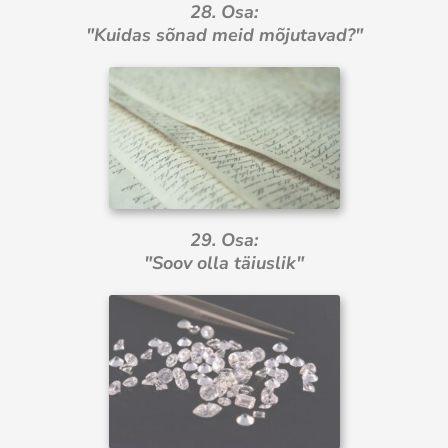
28. Osa:
"Kuidas sõnad meid mõjutavad?"
29. Osa:
"Soov olla täiuslik"