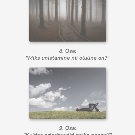
8. Osa:
"Miks unistamine nii oluline on?"
9. Osa:
"Kuidas prioriteedid paika panna?"